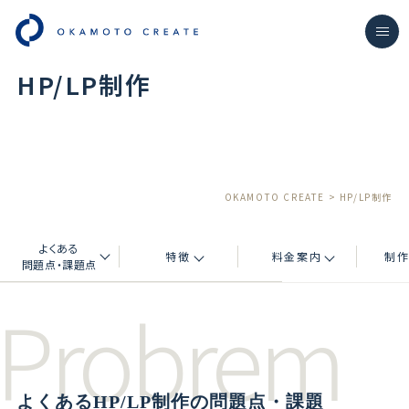
HP/LP制作
OKAMOTO CREATE
>
HP/LP制作
よくある
特徴
料金案内
制
問題点・課題点
Probrem
よくあるHP/LP制作の
問題点・課題