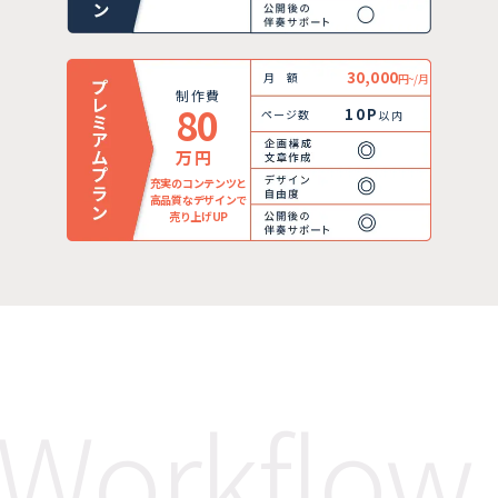
30,000
月額
円~/月
制作費
80
10P
ページ数
以内
万円
充実のコンテンツと
高品質なデザインで
売り上げUP
Workflow