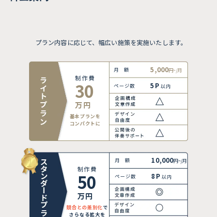
プラン内容に応じて、幅広い施策を実施いたします。
5,000
月額
円~/月
制作費
30
5P
ページ数
以内
万円
基本プランを
コンパクトに
10,000
月額
円~/月
制作費
50
8P
ページ数
以内
万円
競合との差別化
で
さらなる拡大を